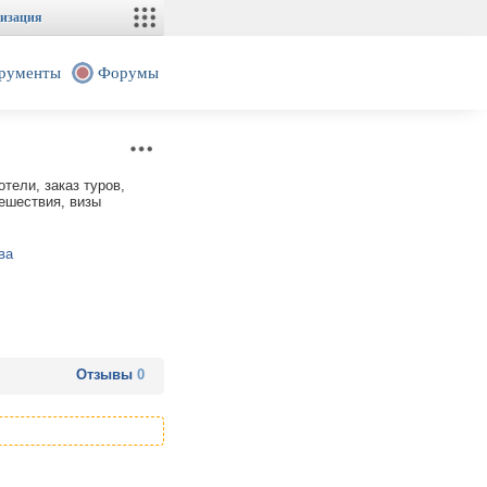
изация
рументы
Форумы
тели, заказ туров,
тешествия, визы
ва
Отзывы
0