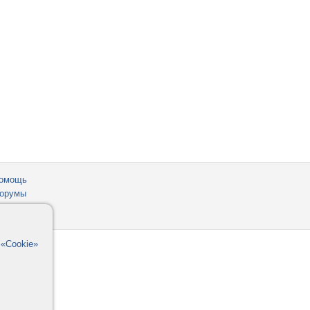
омощь
орумы
в
«Cookie»