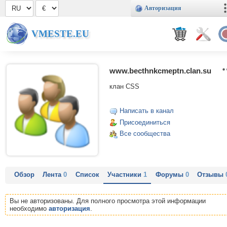
Авторизация
VMESTE.EU
www.becthnkcmeptn.clan.su
клан CSS
Написать в канал
Присоединиться
Все сообщества
Обзор
Лента
0
Список
Участники
1
Форумы
0
Отзывы
Вы не авторизованы. Для полного просмотра этой информации
необходимо
авторизация
.