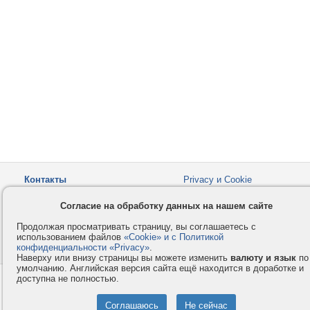
Контакты
Privacy и Cookie
Компания
Правила и условия
Согласие на обработку данных на нашем сайте
Услуги
Помощь
Продолжая просматривать страницу, вы соглашаетесь с
Как оплатить
Форумы
использованием файлов
«Cookie» и с Политикой
конфиденциальности «Privacy»
© 2008-2026
VMESTE.EU
.
- Все права защищены.
Наверху или внизу страницы вы можете изменить
валюту и язык
по
умолчанию. Английская версия сайта ещё находится в доработке и
доступна не полностью.