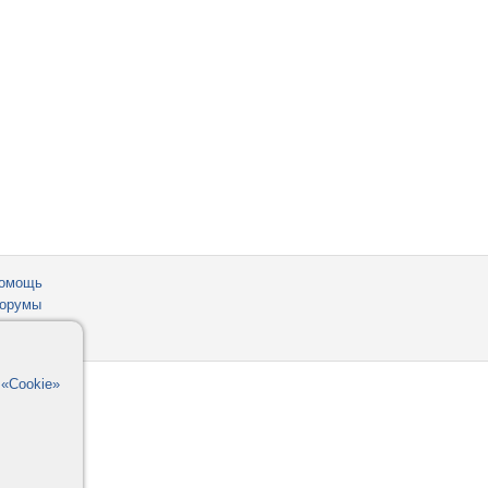
омощь
орумы
в
«Cookie»