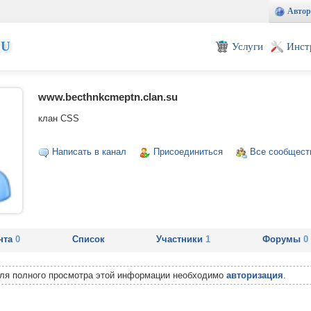
Автор
EU
Услуги
Инст
www.becthnkcmeptn.clan.su
клан CSS
Написать в канал
Присоединиться
Все сообщест
нта
0
Список
Участники
1
Форумы
0
Для полного просмотра этой информации необходимо
авторизация
.