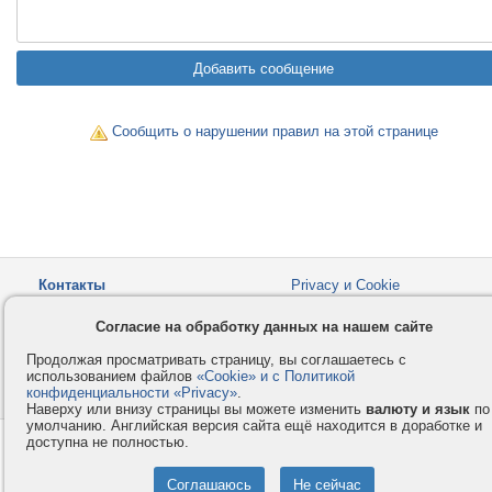
Сообщить о нарушении правил на этой странице
Контакты
Privacy и Cookie
Компания
Правила и условия
Согласие на обработку данных на нашем сайте
Услуги
Помощь
Продолжая просматривать страницу, вы соглашаетесь с
Как оплатить
Форумы
использованием файлов
«Cookie» и с Политикой
конфиденциальности «Privacy»
© 2008-2026
VMESTE.EU
.
- Все права защищены.
Наверху или внизу страницы вы можете изменить
валюту и язык
по
умолчанию. Английская версия сайта ещё находится в доработке и
доступна не полностью.