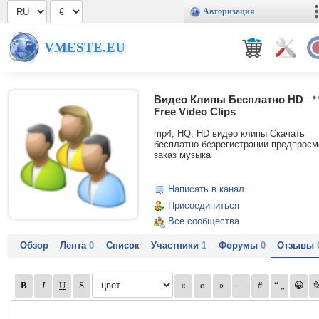
Авторизация
VMESTE.EU
Видео Клипы Бесплатно HD
Free Video Clips
mp4, HQ, HD видео клипы Скачать
бесплатно безрегистрации предпросм
заказ музыка
Написать в канал
Присоединиться
Все сообщества
Обзор
Лента
0
Список
Участники
1
Форумы
0
Отзывы