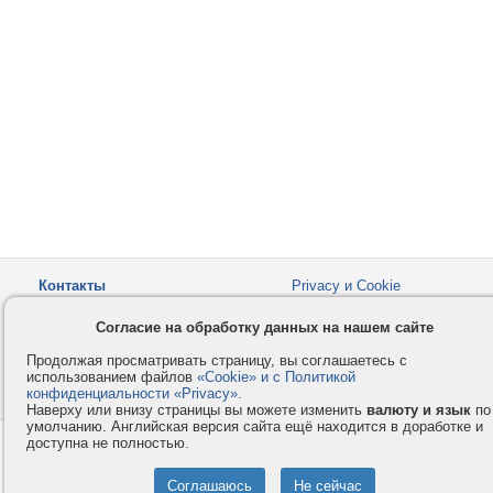
Контакты
Privacy и Cookie
Компания
Правила и условия
Согласие на обработку данных на нашем сайте
Услуги
Помощь
Продолжая просматривать страницу, вы соглашаетесь с
Как оплатить
Форумы
использованием файлов
«Cookie» и с Политикой
конфиденциальности «Privacy»
© 2008-2026
VMESTE.EU
.
- Все права защищены.
Наверху или внизу страницы вы можете изменить
валюту и язык
по
умолчанию. Английская версия сайта ещё находится в доработке и
доступна не полностью.