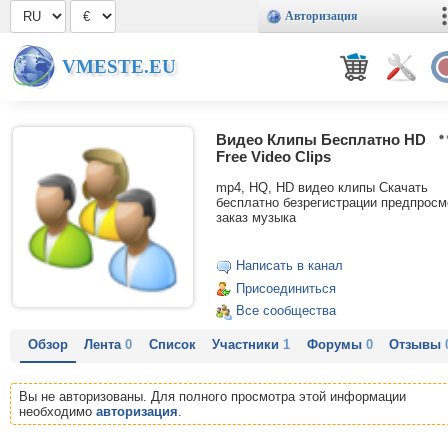
Авторизация
VMESTE.EU
Видео Клипы Бесплатно HD
Free Video Clips
mp4, HQ, HD видео клипы Скачать
бесплатно безрегистрации предпросм
заказ музыка
Написать в канал
Присоединиться
Все сообщества
Обзор
Лента
0
Список
Участники
1
Форумы
0
Отзывы
Вы не авторизованы. Для полного просмотра этой информации
необходимо
авторизация
.