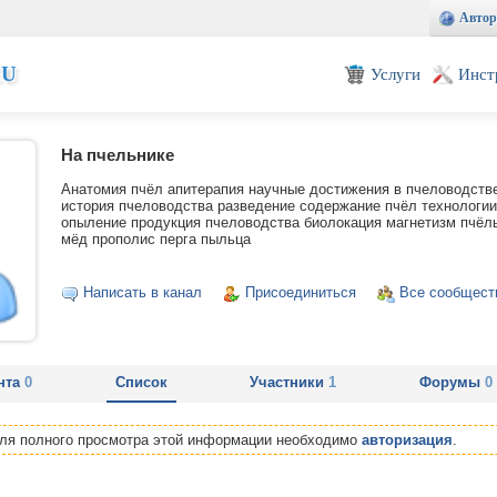
Автор
EU
Услуги
Инст
На пчельнике
Анатомия пчёл апитерапия научные достижения в пчеловодств
история пчеловодства разведение содержание пчёл технологии
опыление продукция пчеловодства биолокация магнетизм пчёл
мёд прополис перга пыльца
Написать в канал
Присоединиться
Все сообщест
нта
0
Список
Участники
1
Форумы
0
Для полного просмотра этой информации необходимо
авторизация
.