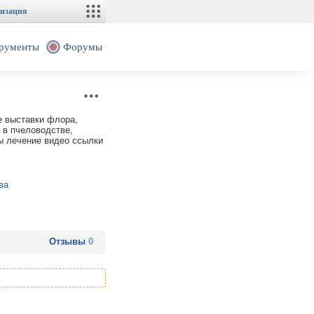
изация
рументы
Форумы
е выставки флора,
 в пчеловодстве,
ы лечение видео ссылки
ва
Отзывы
0