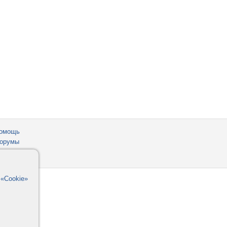
омощь
орумы
в
«Cookie»