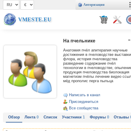
Авторизация
VMESTE.EU
На пчельнике
Анатомия пчёл апитерапия научные
достижения в пчеловодстве выставки
флора, история пчеловодства
разведение содержание пчёл
технологии в пчеловодстве, опылени
продукция пчеловодства биолокация
магнетизм пчёлы лечение видео ссы
мёд прополис перга пыльца
Написать в канал
Присоединиться
Все сообщества
Обзор
Лента
0
Список
Участники
1
Форумы
0
Отзывы