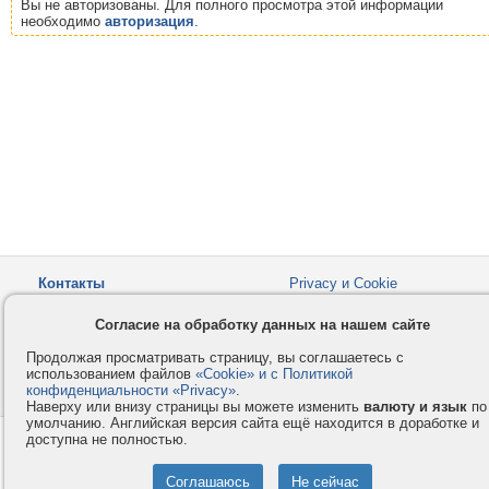
Вы не авторизованы. Для полного просмотра этой информации
необходимо
авторизация
.
Контакты
Privacy и Cookie
Компания
Правила и условия
Согласие на обработку данных на нашем сайте
Услуги
Помощь
Продолжая просматривать страницу, вы соглашаетесь с
Как оплатить
Форумы
использованием файлов
«Cookie» и с Политикой
конфиденциальности «Privacy»
© 2008-2026
VMESTE.EU
.
- Все права защищены.
Наверху или внизу страницы вы можете изменить
валюту и язык
по
умолчанию. Английская версия сайта ещё находится в доработке и
доступна не полностью.