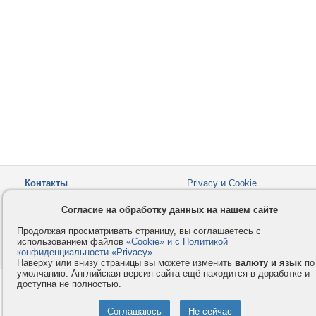
Контакты
Privacy и Cookie
Компания
Правила и условия
Согласие на обработку данных на нашем сайте
Услуги
Помощь
Продолжая просматривать страницу, вы соглашаетесь с
Как оплатить
Форумы
использованием файлов
«Cookie» и с Политикой
конфиденциальности «Privacy»
© 2008-2026
VMESTE.EU
.
- Все права защищены.
Наверху или внизу страницы вы можете изменить
валюту и язык
по
умолчанию. Английская версия сайта ещё находится в доработке и
доступна не полностью.