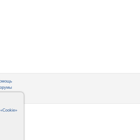
омощь
орумы
в
«Cookie»