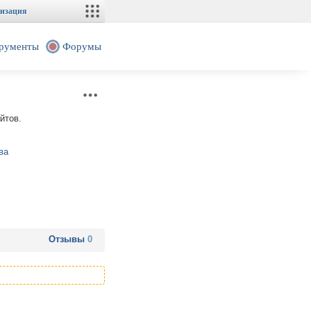
изация
рументы
Форумы
йтов.
ва
Отзывы
0