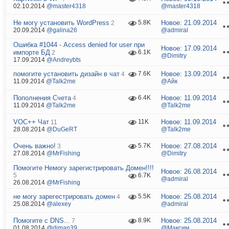
02.10.2014
@master4318
@master4318
Не могу установить WordPress
Новое:
21.09.2014
5.8K
2
20.09.2014
@galina26
@admiral
Ошибка #1044 - Access denied for user при
Новое:
17.09.2014
импорте БД
6.1K
2
@Dimitry
17.09.2014
@Andreybts
помогите установить дизайн в чат
Новое:
13.09.2014
7.6K
4
11.09.2014
@Talk2me
@Айк
Пополнения Счета
Новое:
11.09.2014
6.4K
4
11.09.2014
@Talk2me
@Talk2me
VOC++ Чат
Новое:
11.09.2014
11K
11
28.08.2014
@DuGeRT
@Talk2me
Очень важно!
Новое:
27.08.2014
5.7K
3
27.08.2014
@MrFishing
@Dimitry
Помогите Немогу зарегистрировать Домен!!!!
Новое:
26.08.2014
5
6.7K
@admiral
26.08.2014
@MrFishing
не могу зарегестрировать домен
Новое:
25.08.2014
5.5K
4
25.08.2014
@alexey
@admiral
Помогите с DNS...
Новое:
25.08.2014
8.9K
7
01.08.2014
@diman39
@Максим