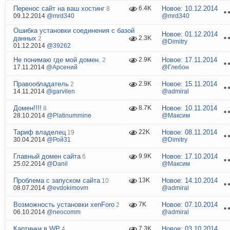
Перенос сайт на ваш хостинг
Новое:
10.12.2014
6.4K
8
09.12.2014
@mrd340
@mrd340
Ошибка установки соединения с базой
Новое:
01.12.2014
данных
2.3K
2
@Dimitry
01.12.2014
@39262
Не понимаю где мой домен.
Новое:
17.11.2014
2.9K
2
17.11.2014
@Арсений
@Глебон
Правообладатель
Новое:
15.11.2014
2.9K
2
14.11.2014
@garvilen
@admiral
Домен!!!!
Новое:
10.11.2014
8.7K
8
28.10.2014
@Platinummine
@Максим
Тариф владелец
Новое:
08.11.2014
22K
19
30.04.2014
@Рой31
@Dimitry
Главный домен сайта
Новое:
17.10.2014
9.9K
6
25.02.2014
@Danil
@Максим
Проблема с запуском сайта
Новое:
14.10.2014
13K
10
08.07.2014
@evdokimovm
@admiral
Возможность установки xenForo
Новое:
07.10.2014
7K
2
06.10.2014
@neocomm
@admiral
Картинки в WP
Новое:
03.10.2014
7.3K
4