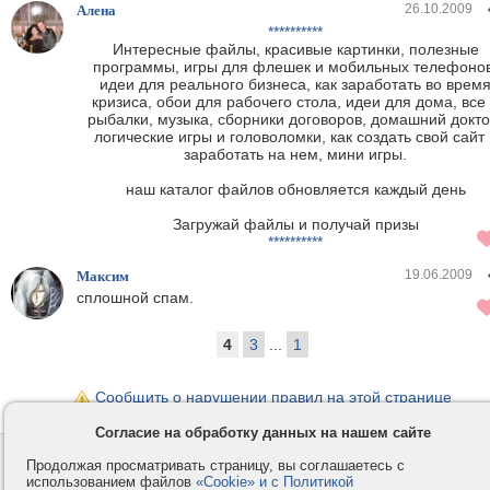
26.10.2009
Алена
**********
Интересные файлы, красивые картинки, полезные
программы, игры для флешек и мобильных телефонов
идеи для реального бизнеса, как заработать во врем
кризиса, обои для рабочего стола, идеи для дома, все
рыбалки, музыка, сборники договоров, домашний докто
логические игры и головоломки, как создать свой сайт 
заработать на нем, мини игры.
наш каталог файлов обновляется каждый день
Загружай файлы и получай призы
**********
19.06.2009
Максим
сплошной спам.
4
3
...
1
Сообщить о нарушении правил на этой странице
Согласие на обработку данных на нашем сайте
Контакты
Privacy и Cookie
Продолжая просматривать страницу, вы соглашаетесь с
использованием файлов
«Cookie» и с Политикой
Компания
Правила и условия