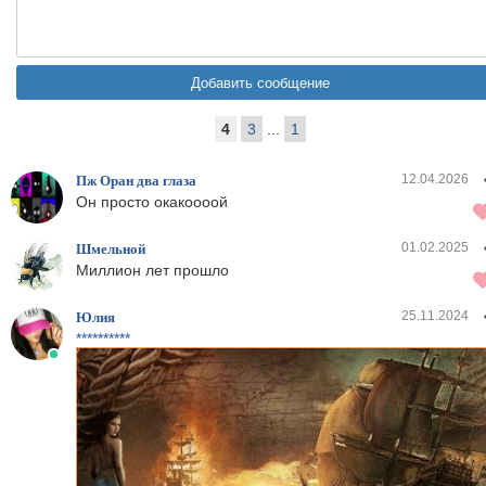
4
3
...
1
12.04.2026
Пж Оран два глаза
Он просто окакоооой
01.02.2025
Шмельной
Миллион лет прошло
25.11.2024
Юлия
**********