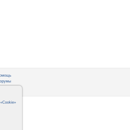
омощь
орумы
в
«Cookie»