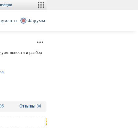
изация
рументы
Форумы
куем новости и разбор
ва
95
Отзывы
34