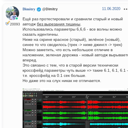
11.06.2020
Dimitry
@Dimitry
Ещё раз протестировали и сравнили старый и новый
автодж
без вырезания тишины
.
20093
Использовались параметры 6,6,6 - все волны можно
сказать идентичны.
Ниже на скрине красное (старый), зелёное (новый),
синее то что сводилось (трек -> ниже джингл -> трек)
Можно заметить, что есть небольшое отличие в
наложении, зеленая дорожка - новый автодж вырывает
вперед.
Это связано с тем, что в старой версии технически
кроссфейд параметры чуть выше => такие 6.1, 6.1, 6.1 
т.е. кроссфейд на 0.1 сек больше.
Но даже это на слух никак не отличается.