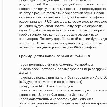
скоро будет пригоден для профессиональных
радиостанций. В частности уже добавлена возможност
трансляции сразу нескольких потоков и перекодировка
на лету в разные форматы с обработкой звука. Новая
версия не даёт ничего нового для обычных тарифов и
рассчитана для PRO тарифов, которые вместо готового
решения будут использовать нашу версию обработки
звука. Обработка звука это сложный процесс, который
требует огромного кол-ва тестов для отладки всех
параметров. Поэтому доработка этой версии будет идт
постоянно. И так, что уже получилось сделать и какие
отличия от текущего решения для PRO тарифов:
Преимущества новой версии Auto-DJ PRO
- свои понятные логи и отслеживание проблем
- смена всех настроек и параметров
без перезагрузки
Auto-DJ
- смена ретрансляции на лету без перезагрузки Auto-D
(в будущем возможно и по расписанию)
- поддержка
httpS ретрансляций
- появилась возможность
вырезать тишину
в начале и в
конце трека
Silence Cut
(пока до 3х секунд)
- свой
собственный кроссфейдинг
- сложная
обработка звука на лету + разрешены любые настройк