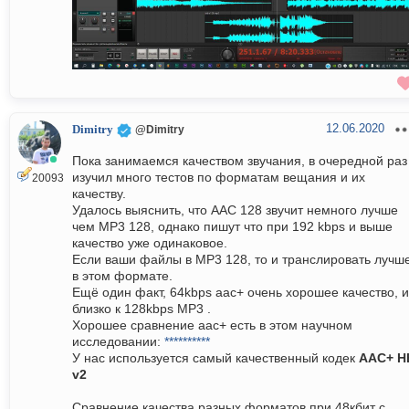
12.06.2020
Dimitry
@Dimitry
Пока занимаемся качеством звучания, в очередной раз
изучил много тестов по форматам вещания и их
20093
качеству.
Удалось выяснить, что AAC 128 звучит немного лучше
чем MP3 128, однако пишут что при 192 kbps и выше
качество уже одинаковое.
Если ваши файлы в MP3 128, то и транслировать лучш
в этом формате.
Ещё один факт, 64kbps aac+ очень хорошее качество, и
близко к 128kbps MP3 .
Хорошее сравнение aac+ есть в этом научном
исследовании:
**********
У нас используется самый качественный кодек
AAC+ H
v2
Сравнение качества разных форматов при 48кбит с