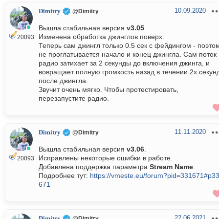
10.09.2020
Dimitry
@Dimitry
Вышла стабильная версия
v3.05
.
Изменена обработка джинглов поверх.
20093
Теперь сам джингл только 0.5 сек с фейдингом - поэто
не проглатывается начало и конец джингла. Сам поток
радио затихает за 2 секунды до включения джинга, и
вовращает полную громкость назад в течении 2х секун
после джингла.
Звучит очень мягко. Чтобы протестировать,
перезапустите радио.
11.11.2020
Dimitry
@Dimitry
Вышла стабильная версия
v3.06
.
Исправлены некоторые ошибки в работе.
20093
Добавлена поддержка параметра
Stream Name
.
Подробнее тут:
https://vmeste.eu/forum?pid=331671#p3
671
22.06.2021
Dimitry
@Dimitry