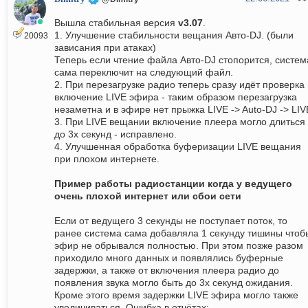
Вышла стабильная версия
v3.07
.
1. Улучшение стабильности вещания Авто-DJ. (были
20093
зависания при атаках)
Теперь если чтение файла Авто-DJ стопорится, систем
сама переключит на следующий файл.
2. При перезагрузке радио теперь сразу идёт проверка
включение LIVE эфира - таким образом перезагрузка
незаметна и в эфире нет прыжка LIVE -> Auto-DJ -> LIV
3. При LIVE вещании включение плеера могло длиться
до 3х секунд - исправлено.
4. Улучшенная обработка буферизации LIVE вещания
при плохом интернете.
Пример работы радиостанции когда у ведущего
очень плохой интернет или сбои сети
Если от ведущего 3 секунды не поступает поток, то
ранее система сама добавляла 1 секунду тишины чтоб
эфир не обрывался полностью. При этом позже разом
приходило много данных и появлялись буферные
задержки, а также от включения плеера радио до
появления звука могло быть до 3х секунд ожидания.
Кроме этого время задержки LIVE эфира могло также
увеличиваться. Ошибка в отчётах: