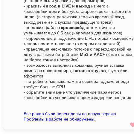
(в старом были условия для параметров)
- красивый
вход в LIVE и выход
из него с
кроссфейдингом и без куска старого трека - такого нет
нигде! (в старом реализован только красивый вход,
выход резкий и с куском предыдущего трека)
- коротких файлов
кроссфейд
автоматически
уменьшается до 0.5 сек (например для джинглов)
- определение и подключение LIVE потока к основному
теперь почти мгновенное (в старом с задержкой)
- трансляция нескольких потоков с перекодировкой на
лету с разными битрейтами
Mp3 и AAC+
(как в старом,
но более тонкая настройка)
- возможность выполнять команды, ручная вставка
джинглов поверх эфира,
вставка звуков
, шума или
эффектов
- потребляет меньше памяти сервера, однако иногда
требует больше CPU
- обратите внимание что увеличение параметров
кроссфейдинга увеличивает время задержки вещания
Все радио были переведены на новую версию.
Проблемы в работе не обнаружены.