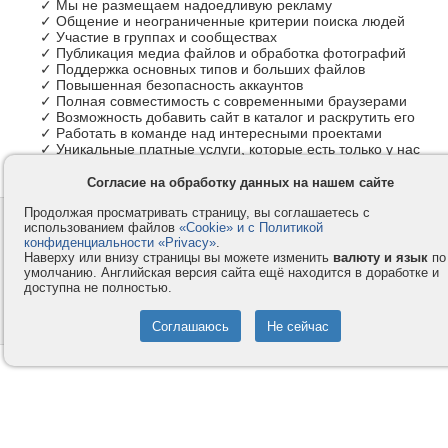
✓ Мы не размещаем надоедливую рекламу
✓ Общение и неограниченные критерии поиска людей
✓ Участие в группах и сообществах
✓ Публикация медиа файлов и обработка фотографий
✓ Поддержка основных типов и больших файлов
✓ Повышенная безопасность аккаунтов
✓ Полная совместимость с современными браузерами
✓ Возможность добавить сайт в каталог и раскрутить его
✓ Работать в команде над интересными проектами
✓ Уникальные платные услуги, которые есть только у нас
Согласие на обработку данных на нашем сайте
Продолжая просматривать страницу, вы соглашаетесь с
Контакты
Privacy и Cookie
использованием файлов
«Cookie» и с Политикой
Компания
Правила и условия
конфиденциальности «Privacy»
.
Наверху или внизу страницы вы можете изменить
валюту и язык
по
Услуги
Помощь
умолчанию. Английская версия сайта ещё находится в доработке и
доступна не полностью.
Как оплатить
Форумы
© 2008-2026
VMESTE.EU
- Все права защищены.