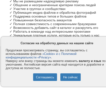
✓ Мы не размещаем надоедливую рекламу
✓ Общение и неограниченные критерии поиска людей
✓ Участие в группах и сообществах
✓ Публикация медиа файлов и обработка фотографий
✓ Поддержка основных типов и больших файлов
✓ Повышенная безопасность аккаунтов
✓ Полная совместимость с современными браузерами
✓ Возможность добавить сайт в каталог и раскрутить его
✓ Работать в команде над интересными проектами
✓ Уникальные платные услуги, которые есть только у нас
Согласие на обработку данных на нашем сайте
Продолжая просматривать страницу, вы соглашаетесь с
Контакты
Privacy и Cookie
использованием файлов
«Cookie» и с Политикой
Компания
Правила и условия
конфиденциальности «Privacy»
.
Наверху или внизу страницы вы можете изменить
валюту и язык
по
Услуги
Помощь
умолчанию. Английская версия сайта ещё находится в доработке и
доступна не полностью.
Как оплатить
Форумы
© 2008-2026
VMESTE.EU
- Все права защищены.