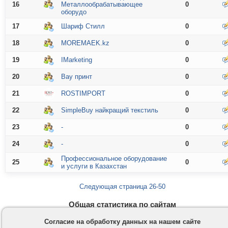
16
Металлообрабатывающее
0
оборудо
17
Шариф Стилл
0
18
MOREMAEK.kz
0
19
IMarketing
0
20
Вау принт
0
21
ROSTIMPORT
0
22
SimpleBuy найкращий текстиль
0
23
-
0
24
-
0
Профессиональное оборудование
25
0
и услуги в Казахстан
Следующая страница 26-50
Общая статистика по сайтам
Сайтов:
43
/
3730
Отзывов:
2279
Согласие на обработку данных на нашем сайте