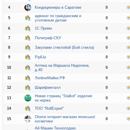
4
Кондиционеры в Саратове
0
адвокат по гражданским и
5
0
уголовным делам
6
1С Промо
0
7
Полиграф-СКУ
0
8
Закупаем стеклобой (Бой стекла)
0
9
PiplUa
0
Аптека на Маршала Неделина,
10
0
д.40
11
ЛюблюМайки.РФ
0
12
Шарифметалл
0
Новая страниц "Stalkol" изделия
13
0
из нержа
14
ТОО "RollExpert"
0
Otome iнтернет-магазин японської
15
0
косметики
Ай Машин Технолоджи.