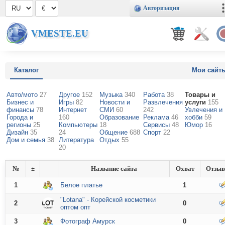
Авторизация
VMESTE.EU
Каталог
Мои сайт
Авто/мото
27
Другое
152
Музыка
340
Работа
38
Товары и
Бизнес и
Игры
82
Новости и
Развлечения
услуги
155
финансы
78
Интернет
СМИ
60
242
Увлечения и
Города и
160
Образование
Реклама
46
хобби
59
регионы
25
Компьютеры
18
Сервисы
48
Юмор
16
Дизайн
35
24
Общение
688
Спорт
22
Дом и семья
38
Литература
Отдых
55
20
№
±
Название сайта
Охват
Отзы
1
Белое платье
1
"Lotana" - Корейской косметики
2
0
оптом опт
3
Фотограф Амурск
0