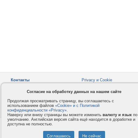
Контакты
Privacy и Cookie
Компания
Правила и условия
Согласие на обработку данных на нашем сайте
Услуги
Помощь
Продолжая просматривать страницу, вы соглашаетесь с
Как оплатить
Форумы
использованием файлов
«Cookie» и с Политикой
конфиденциальности «Privacy»
© 2008-2026
VMESTE.EU
.
- Все права защищены.
Наверху или внизу страницы вы можете изменить
валюту и язык
по
умолчанию. Английская версия сайта ещё находится в доработке и
доступна не полностью.