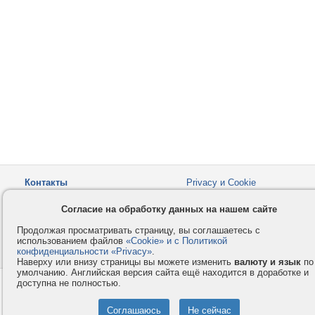
Контакты
Privacy и Cookie
Компания
Правила и условия
Согласие на обработку данных на нашем сайте
Услуги
Помощь
Продолжая просматривать страницу, вы соглашаетесь с
Как оплатить
Форумы
использованием файлов
«Cookie» и с Политикой
конфиденциальности «Privacy»
© 2008-2026
VMESTE.EU
.
- Все права защищены.
Наверху или внизу страницы вы можете изменить
валюту и язык
по
умолчанию. Английская версия сайта ещё находится в доработке и
доступна не полностью.