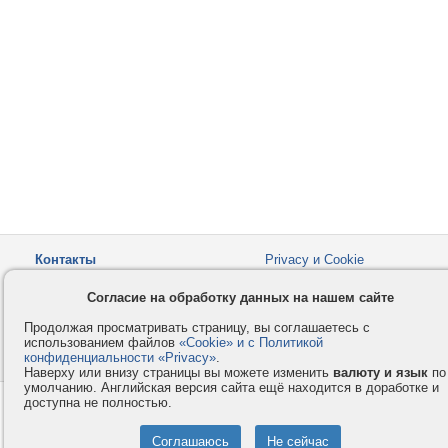
Контакты
Privacy и Cookie
Компания
Правила и условия
Согласие на обработку данных на нашем сайте
Услуги
Помощь
Продолжая просматривать страницу, вы соглашаетесь с
Как оплатить
Форумы
использованием файлов
«Cookie» и с Политикой
конфиденциальности «Privacy»
© 2008-2026
VMESTE.EU
.
- Все права защищены.
Наверху или внизу страницы вы можете изменить
валюту и язык
по
умолчанию. Английская версия сайта ещё находится в доработке и
доступна не полностью.