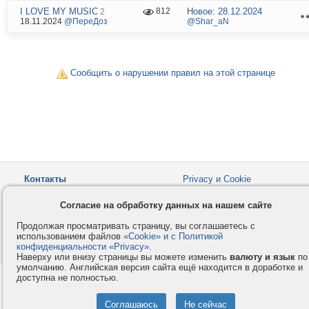
I LOVE MY MUSIC
Новое:
28.12.2024
812
2
18.11.2024
@ПереДоз
@Shar_aN
Сообщить о нарушении правил на этой странице
Контакты
Privacy и Cookie
Компания
Правила и условия
Согласие на обработку данных на нашем сайте
Услуги
Помощь
Продолжая просматривать страницу, вы соглашаетесь с
Как оплатить
Форумы
использованием файлов
«Cookie» и с Политикой
конфиденциальности «Privacy»
© 2008-2026
VMESTE.EU
.
- Все права защищены.
Наверху или внизу страницы вы можете изменить
валюту и язык
по
умолчанию. Английская версия сайта ещё находится в доработке и
доступна не полностью.