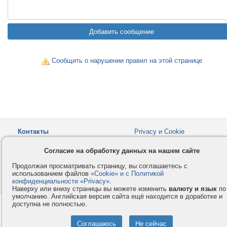
Сообщить о нарушении правил на этой странице
Контакты
Privacy и Cookie
Компания
Правила и условия
Согласие на обработку данных на нашем сайте
Услуги
Помощь
Продолжая просматривать страницу, вы соглашаетесь с
Как оплатить
Форумы
использованием файлов
«Cookie» и с Политикой
конфиденциальности «Privacy»
© 2008-2026
VMESTE.EU
.
- Все права защищены.
Наверху или внизу страницы вы можете изменить
валюту и язык
по
умолчанию. Английская версия сайта ещё находится в доработке и
доступна не полностью.