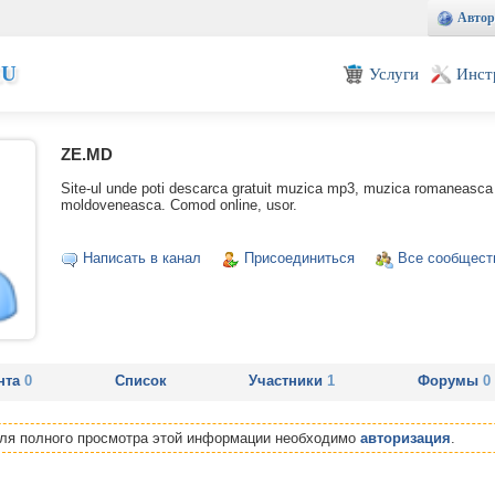
Автор
EU
Услуги
Инст
ZE.MD
Site-ul unde poti descarca gratuit muzica mp3, muzica romaneasca
moldoveneasca. Comod online, usor.
Написать в канал
Присоединиться
Все сообщест
нта
0
Список
Участники
1
Форумы
0
Для полного просмотра этой информации необходимо
авторизация
.