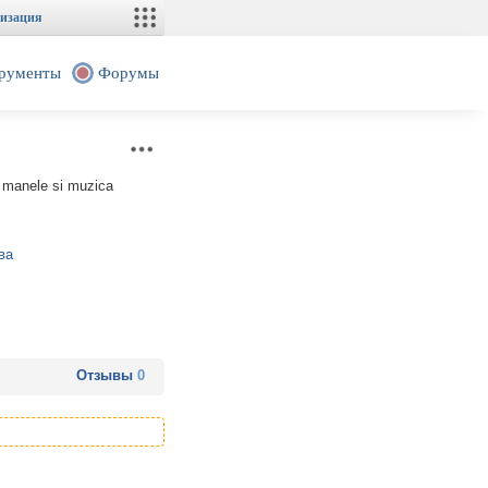
изация
рументы
Форумы
 manele si muzica
ва
Отзывы
0