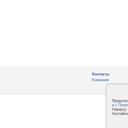
Контакты
Компания
Продолжа
и с Поли
Наверху 
Английск