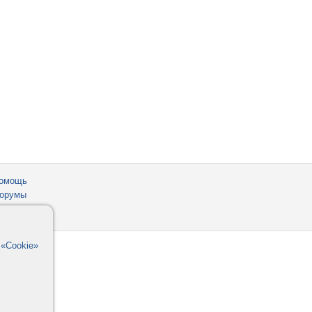
омощь
орумы
в
«Cookie»