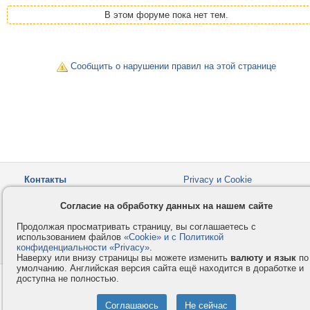
В этом форуме пока нет тем.
Сообщить о нарушении правил на этой странице
Контакты
Privacy и Cookie
Компания
Правила и условия
Согласие на обработку данных на нашем сайте
Услуги
Помощь
Продолжая просматривать страницу, вы соглашаетесь с
Как оплатить
Форумы
использованием файлов
«Cookie» и с Политикой
конфиденциальности «Privacy»
© 2008-2026
VMESTE.EU
.
- Все права защищены.
Наверху или внизу страницы вы можете изменить
валюту и язык
по
умолчанию. Английская версия сайта ещё находится в доработке и
доступна не полностью.