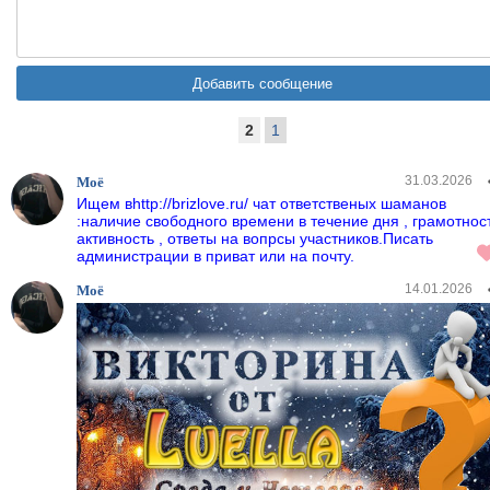
2
1
31.03.2026
Моё
Ищем вhttp://brizlove.ru/ чат ответственых шаманов
:наличие свободного времени в течение дня , грамотнос
активность , ответы на вопрсы участников.Писать
администрации в приват или на почту.
14.01.2026
Моё