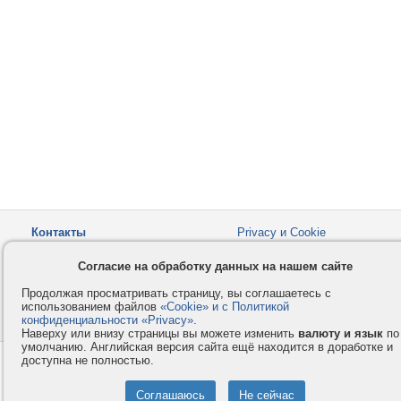
Контакты
Privacy и Cookie
Компания
Правила и условия
Согласие на обработку данных на нашем сайте
Услуги
Помощь
Продолжая просматривать страницу, вы соглашаетесь с
Как оплатить
Форумы
использованием файлов
«Cookie» и с Политикой
конфиденциальности «Privacy»
© 2008-2026
VMESTE.EU
.
- Все права защищены.
Наверху или внизу страницы вы можете изменить
валюту и язык
по
умолчанию. Английская версия сайта ещё находится в доработке и
доступна не полностью.