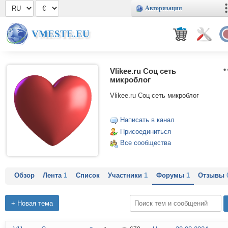
Авторизация
VMESTE.EU
Vlikee.ru Соц сеть
микроблог
Vlikee.ru Соц сеть микроблог
Написать в канал
Присоединиться
Все сообщества
Обзор
Лента
1
Список
Участники
1
Форумы
1
Отзывы