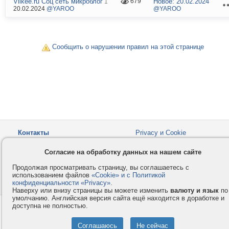
Vlikee.ru Соц сеть микроблог
Новое:
20.02.2024
679
1
20.02.2024
@YAROO
@YAROO
Сообщить о нарушении правил на этой странице
Контакты
Privacy и Cookie
Компания
Правила и условия
Согласие на обработку данных на нашем сайте
Услуги
Помощь
Продолжая просматривать страницу, вы соглашаетесь с
Как оплатить
Форумы
использованием файлов
«Cookie» и с Политикой
конфиденциальности «Privacy»
© 2008-2026
VMESTE.EU
.
- Все права защищены.
Наверху или внизу страницы вы можете изменить
валюту и язык
по
умолчанию. Английская версия сайта ещё находится в доработке и
доступна не полностью.