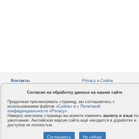
Контакты
Privacy и Cookie
Компания
Правила и условия
Согласие на обработку данных на нашем сайте
Услуги
Помощь
Продолжая просматривать страницу, вы соглашаетесь с
Как оплатить
Форумы
использованием файлов
«Cookie» и с Политикой
конфиденциальности «Privacy»
© 2008-2026
VMESTE.EU
.
- Все права защищены.
Наверху или внизу страницы вы можете изменить
валюту и язык
по
умолчанию. Английская версия сайта ещё находится в доработке и
доступна не полностью.