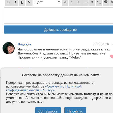
17.01.2025
Надежда
Чат оформлее в нежные тона, что не раздражает глаз..
Дружелюбный админ состав... Приветливые чатлане.
Процветания и успехов чатику "Relax"
Сообщить о нарушении правил на этой странице
Согласие на обработку данных на нашем сайте
Продолжая просматривать страницу, вы соглашаетесь с
Контакты
Privacy и Cookie
использованием файлов
«Cookie» и с Политикой
Компания
Правила и условия
конфиденциальности «Privacy»
.
Наверху или внизу страницы вы можете изменить
валюту и язык
по
Услуги
Помощь
умолчанию. Английская версия сайта ещё находится в доработке и
доступна не полностью.
Как оплатить
Форумы
© 2008-2026
VMESTE.EU
- Все права защищены.