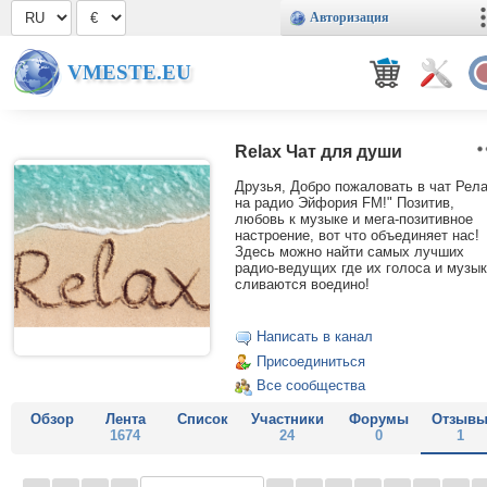
Авторизация
VMESTE.EU
Relax Чат для души
Друзья, Добро пожаловать в чат Рел
на радио Эйфория FM!" Позитив,
любовь к музыке и мега-позитивное
настроение, вот что объединяет нас!
Здесь можно найти самых лучших
радио-ведущих где их голоса и музы
сливаются воедино!
Написать в канал
Присоединиться
Все сообщества
Обзор
Лента
Список
Участники
Форумы
Отзыв
1674
24
0
1