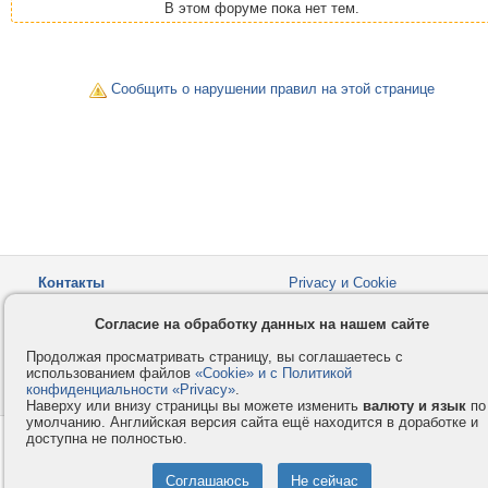
В этом форуме пока нет тем.
Сообщить о нарушении правил на этой странице
Контакты
Privacy и Cookie
Компания
Правила и условия
Согласие на обработку данных на нашем сайте
Услуги
Помощь
Продолжая просматривать страницу, вы соглашаетесь с
Как оплатить
Форумы
использованием файлов
«Cookie» и с Политикой
конфиденциальности «Privacy»
© 2008-2026
VMESTE.EU
.
- Все права защищены.
Наверху или внизу страницы вы можете изменить
валюту и язык
по
умолчанию. Английская версия сайта ещё находится в доработке и
доступна не полностью.