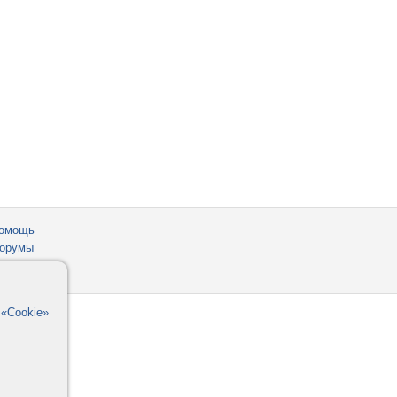
омощь
орумы
в
«Cookie»