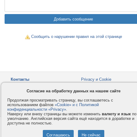
Сообщить о нарушении правил на этой странице
Контакты
Privacy и Cookie
Компания
Правила и условия
Согласие на обработку данных на нашем сайте
Услуги
Помощь
Продолжая просматривать страницу, вы соглашаетесь с
Как оплатить
Форумы
использованием файлов
«Cookie» и с Политикой
конфиденциальности «Privacy»
© 2008-2026
VMESTE.EU
.
- Все права защищены.
Наверху или внизу страницы вы можете изменить
валюту и язык
по
умолчанию. Английская версия сайта ещё находится в доработке и
доступна не полностью.