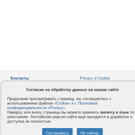
Контакты
Privacy и Cookie
Компания
Правила и условия
Согласие на обработку данных на нашем сайте
Услуги
Помощь
Продолжая просматривать страницу, вы соглашаетесь с
Как оплатить
Форумы
использованием файлов
«Cookie» и с Политикой
конфиденциальности «Privacy»
© 2008-2026
VMESTE.EU
.
- Все права защищены.
Наверху или внизу страницы вы можете изменить
валюту и язык
по
умолчанию. Английская версия сайта ещё находится в доработке и
доступна не полностью.