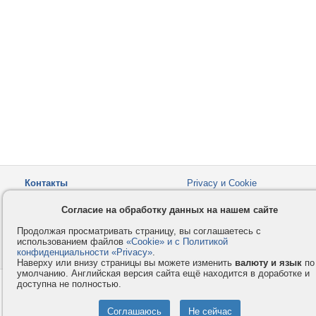
Контакты
Privacy и Cookie
Компания
Правила и условия
Согласие на обработку данных на нашем сайте
Услуги
Помощь
Продолжая просматривать страницу, вы соглашаетесь с
Как оплатить
Форумы
использованием файлов
«Cookie» и с Политикой
конфиденциальности «Privacy»
© 2008-2026
VMESTE.EU
.
- Все права защищены.
Наверху или внизу страницы вы можете изменить
валюту и язык
по
умолчанию. Английская версия сайта ещё находится в доработке и
доступна не полностью.