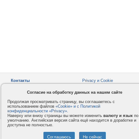
Контакты
Privacy и Cookie
Компания
Правила и условия
Согласие на обработку данных на нашем сайте
Услуги
Помощь
Продолжая просматривать страницу, вы соглашаетесь с
Как оплатить
Форумы
использованием файлов
«Cookie» и с Политикой
конфиденциальности «Privacy»
© 2008-2026
VMESTE.EU
.
- Все права защищены.
Наверху или внизу страницы вы можете изменить
валюту и язык
по
умолчанию. Английская версия сайта ещё находится в доработке и
доступна не полностью.