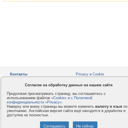
Контакты
Privacy и Cookie
Компания
Правила и условия
Согласие на обработку данных на нашем сайте
Услуги
Помощь
Продолжая просматривать страницу, вы соглашаетесь с
Как оплатить
Форумы
использованием файлов
«Cookie» и с Политикой
конфиденциальности «Privacy»
© 2008-2026
VMESTE.EU
.
- Все права защищены.
Наверху или внизу страницы вы можете изменить
валюту и язык
по
умолчанию. Английская версия сайта ещё находится в доработке и
доступна не полностью.