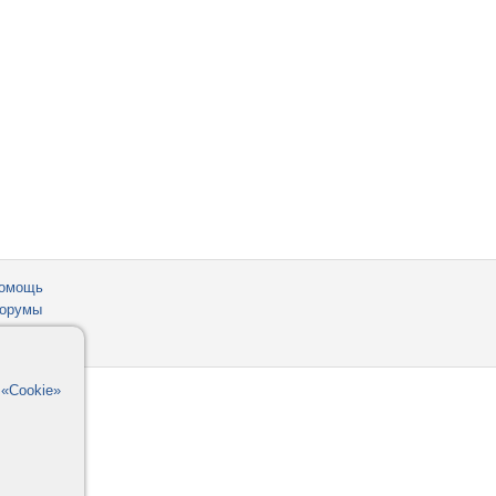
омощь
орумы
в
«Cookie»