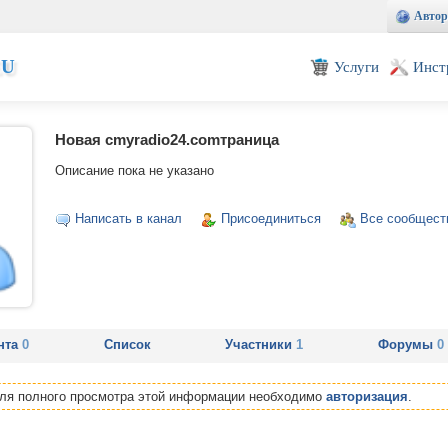
Автор
EU
Услуги
Инст
Новая сmyradio24.comтраница
Описание пока не указано
Написать в канал
Присоединиться
Все сообщест
нта
0
Список
Участники
1
Форумы
0
Для полного просмотра этой информации необходимо
авторизация
.