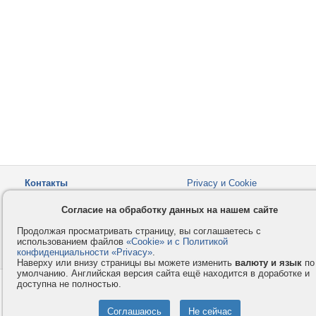
Контакты
Privacy и Cookie
Компания
Правила и условия
Согласие на обработку данных на нашем сайте
Услуги
Помощь
Продолжая просматривать страницу, вы соглашаетесь с
Как оплатить
Форумы
использованием файлов
«Cookie» и с Политикой
конфиденциальности «Privacy»
© 2008-2026
VMESTE.EU
.
- Все права защищены.
Наверху или внизу страницы вы можете изменить
валюту и язык
по
умолчанию. Английская версия сайта ещё находится в доработке и
доступна не полностью.