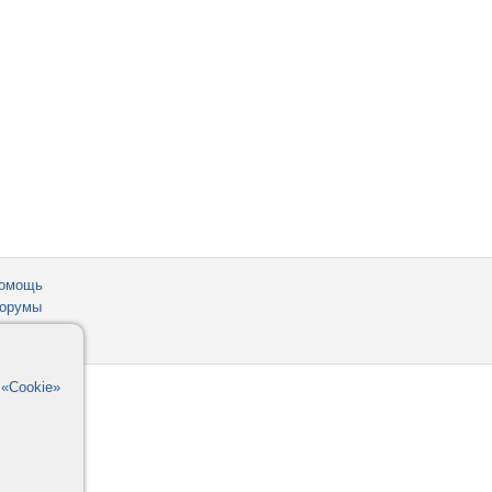
омощь
орумы
в
«Cookie»