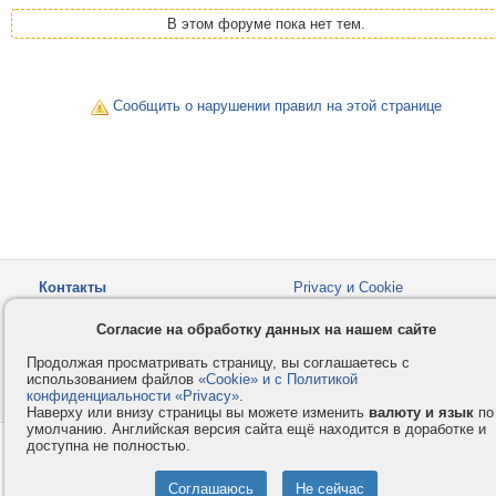
В этом форуме пока нет тем.
Сообщить о нарушении правил на этой странице
Контакты
Privacy и Cookie
Компания
Правила и условия
Согласие на обработку данных на нашем сайте
Услуги
Помощь
Продолжая просматривать страницу, вы соглашаетесь с
Как оплатить
Форумы
использованием файлов
«Cookie» и с Политикой
конфиденциальности «Privacy»
© 2008-2026
VMESTE.EU
.
- Все права защищены.
Наверху или внизу страницы вы можете изменить
валюту и язык
по
умолчанию. Английская версия сайта ещё находится в доработке и
доступна не полностью.