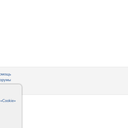
омощь
орумы
в
«Cookie»