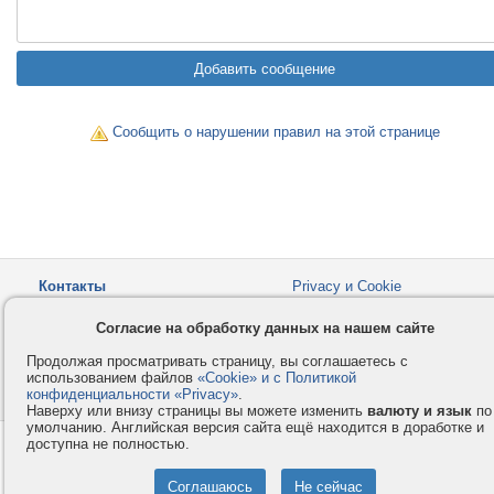
Сообщить о нарушении правил на этой странице
Контакты
Privacy и Cookie
Компания
Правила и условия
Согласие на обработку данных на нашем сайте
Услуги
Помощь
Продолжая просматривать страницу, вы соглашаетесь с
Как оплатить
Форумы
использованием файлов
«Cookie» и с Политикой
конфиденциальности «Privacy»
© 2008-2026
VMESTE.EU
.
- Все права защищены.
Наверху или внизу страницы вы можете изменить
валюту и язык
по
умолчанию. Английская версия сайта ещё находится в доработке и
доступна не полностью.