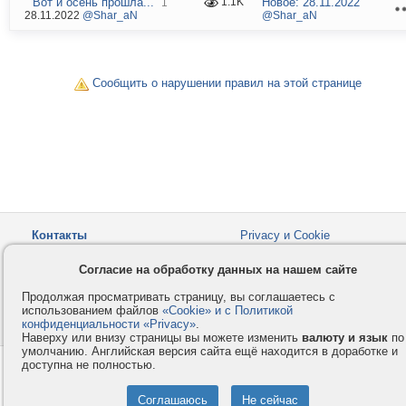
" Вот и осень прошла..."
Новое:
28.11.2022
1.1K
1
28.11.2022
@Shar_aN
@Shar_aN
Сообщить о нарушении правил на этой странице
Контакты
Privacy и Cookie
Компания
Правила и условия
Согласие на обработку данных на нашем сайте
Услуги
Помощь
Продолжая просматривать страницу, вы соглашаетесь с
Как оплатить
Форумы
использованием файлов
«Cookie» и с Политикой
конфиденциальности «Privacy»
© 2008-2026
VMESTE.EU
.
- Все права защищены.
Наверху или внизу страницы вы можете изменить
валюту и язык
по
умолчанию. Английская версия сайта ещё находится в доработке и
доступна не полностью.