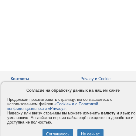
Контакты
Privacy и Cookie
Компания
Правила и условия
Согласие на обработку данных на нашем сайте
Услуги
Помощь
Продолжая просматривать страницу, вы соглашаетесь с
Как оплатить
Форумы
использованием файлов
«Cookie» и с Политикой
конфиденциальности «Privacy»
© 2008-2026
VMESTE.EU
.
- Все права защищены.
Наверху или внизу страницы вы можете изменить
валюту и язык
по
умолчанию. Английская версия сайта ещё находится в доработке и
доступна не полностью.