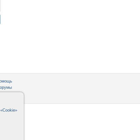
омощь
орумы
в
«Cookie»