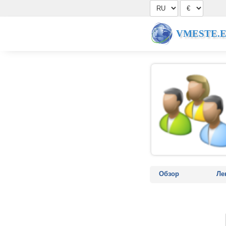
VMESTE.
Обзор
Ле