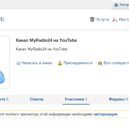
Автор
EU
Услуги
Инст
Канал MyRadio24 на YouTube
Канал MyRadio24 на YouTube
Написать в канал
Присоединиться
Все сообщест
нта
0
Список
Участники
1
Форумы
0
Для полного просмотра этой информации необходимо
авторизация
.