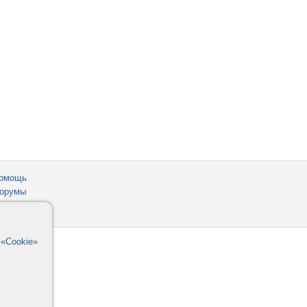
омощь
орумы
в
«Cookie»