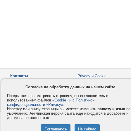
Контакты
Privacy и Cookie
Компания
Правила и условия
Согласие на обработку данных на нашем сайте
Услуги
Помощь
Продолжая просматривать страницу, вы соглашаетесь с
Как оплатить
Форумы
использованием файлов
«Cookie» и с Политикой
конфиденциальности «Privacy»
© 2008-2026
VMESTE.EU
.
- Все права защищены.
Наверху или внизу страницы вы можете изменить
валюту и язык
по
умолчанию. Английская версия сайта ещё находится в доработке и
доступна не полностью.