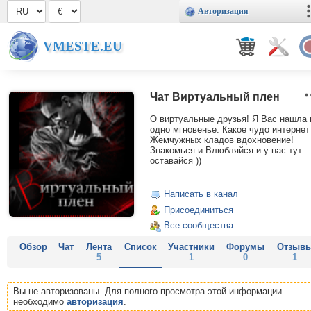
Авторизация
VMESTE.EU
Чат Виртуальный плен
О виртуальные друзья! Я Вас нашла 
одно мгновенье. Какое чудо интернет
Жемчужных кладов вдохновение!
Знакомься и Влюбляйся и у нас тут
оставайся ))
Написать в канал
Присоединиться
Все сообщества
Обзор
Чат
Лента
Список
Участники
Форумы
Отзыв
5
1
0
1
Вы не авторизованы. Для полного просмотра этой информации
необходимо
авторизация
.