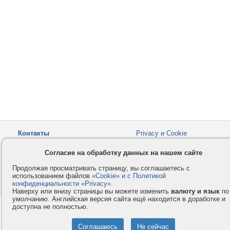
Контакты
Privacy и Cookie
Компания
Правила и условия
Согласие на обработку данных на нашем сайте
Услуги
Помощь
Продолжая просматривать страницу, вы соглашаетесь с
Как оплатить
Форумы
использованием файлов
«Cookie» и с Политикой
конфиденциальности «Privacy»
© 2008-2026
VMESTE.EU
.
- Все права защищены.
Наверху или внизу страницы вы можете изменить
валюту и язык
по
умолчанию. Английская версия сайта ещё находится в доработке и
доступна не полностью.