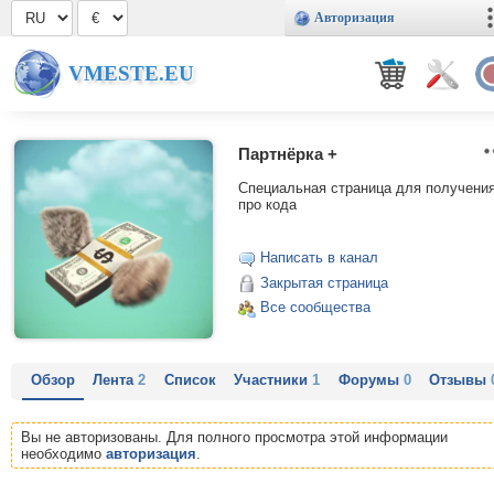
Авторизация
VMESTE.EU
Партнёрка +
Специальная страница для получени
про кода
Написать в канал
Закрытая страница
Все сообщества
Обзор
Лента
2
Список
Участники
1
Форумы
0
Отзывы
Вы не авторизованы. Для полного просмотра этой информации
необходимо
авторизация
.