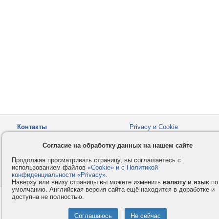
Контакты
Privacy и Cookie
Компания
Правила и условия
Согласие на обработку данных на нашем сайте
Услуги
Помощь
Продолжая просматривать страницу, вы соглашаетесь с
Как оплатить
Форумы
использованием файлов
«Cookie» и с Политикой
конфиденциальности «Privacy»
© 2008-2026
VMESTE.EU
.
- Все права защищены.
Наверху или внизу страницы вы можете изменить
валюту и язык
по
умолчанию. Английская версия сайта ещё находится в доработке и
доступна не полностью.