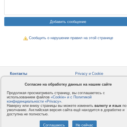
Сообщить о нарушении правил на этой странице
Контакты
Privacy и Cookie
Компания
Правила и условия
Согласие на обработку данных на нашем сайте
Услуги
Помощь
Продолжая просматривать страницу, вы соглашаетесь с
Как оплатить
Форумы
использованием файлов
«Cookie» и с Политикой
конфиденциальности «Privacy»
© 2008-2026
VMESTE.EU
.
- Все права защищены.
Наверху или внизу страницы вы можете изменить
валюту и язык
по
умолчанию. Английская версия сайта ещё находится в доработке и
доступна не полностью.