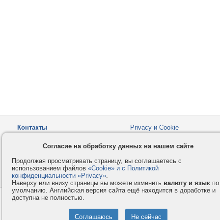
Контакты
Privacy и Cookie
Компания
Правила и условия
Согласие на обработку данных на нашем сайте
Услуги
Помощь
Продолжая просматривать страницу, вы соглашаетесь с
Как оплатить
Форумы
использованием файлов
«Cookie» и с Политикой
конфиденциальности «Privacy»
© 2008-2026
VMESTE.EU
.
- Все права защищены.
Наверху или внизу страницы вы можете изменить
валюту и язык
по
умолчанию. Английская версия сайта ещё находится в доработке и
доступна не полностью.