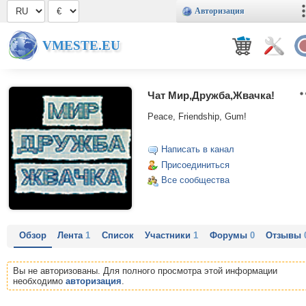
Авторизация
VMESTE.EU
Чат Мир,Дружба,Жвачка!
Peace, Friendship, Gum!
Написать в канал
Присоединиться
Все сообщества
Обзор
Лента
1
Список
Участники
1
Форумы
0
Отзывы
Вы не авторизованы. Для полного просмотра этой информации
необходимо
авторизация
.